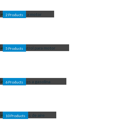
ACEITES PARA MOTOR
2
Products
CAJA DE CONTROL PARA
MOTOR
5
Products
COMPRESORES A GASOLINA
6
Products
COMPRESORES DE AIRE
10
Products
CONTROLADORES DE