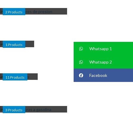
PRESION
2
Products
FUMIGACIÓN
1
Products
Whatsapp 1
Whatsapp 2
GENERADORES
Facebook
11
Products
HIDROLAVADORAS A
GASOLINA
3
Products
HIDRONEUMÁTICOS
ARMADOS