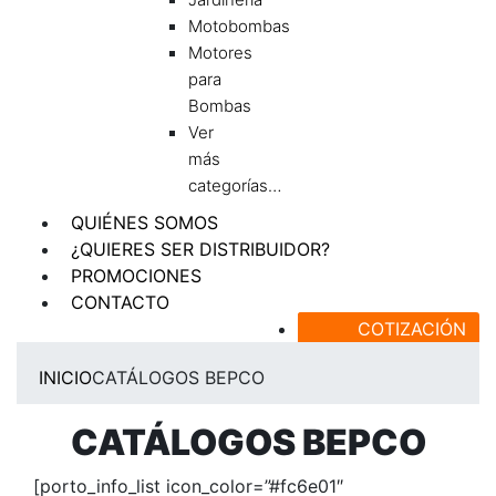
Motobombas
Motores
para
Bombas
Ver
más
categorías…
QUIÉNES SOMOS
¿QUIERES SER DISTRIBUIDOR?
PROMOCIONES
CONTACTO
COTIZACIÓN
INICIO
CATÁLOGOS BEPCO
CATÁLOGOS BEPCO
[porto_info_list icon_color=”#fc6e01″